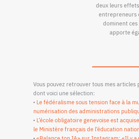
deux leurs effet
entrepreneurs e
dominent ces 
apporte éga
Vous pouvez retrouver tous mes articles 
dont voici une sélection:
•
Le fédéralisme sous tension face à la mu
numérisation des administrations publiq
•
L’école obligatoire genevoise est acquise
le Ministère français de l’éducation natio
•
«Balance ton IA» sur Instagram: «Il y a 