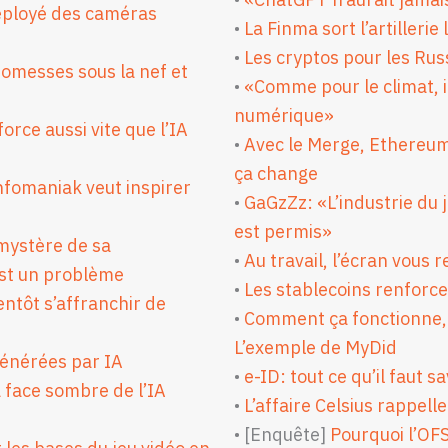
déployé des caméras
•
La Finma sort l’artilleri
•
Les cryptos pour les Russ
 promesses sous la nef et
•
«Comme pour le climat, il
numérique»
orce aussi vite que l’IA
•
Avec le Merge, Ethereum 
ça change
fomaniak veut inspirer
•
GaGzZz: «L’industrie du 
est permis»
 mystère de sa
•
Au travail, l’écran vous
est un problème
•
Les stablecoins renforce
entôt s’affranchir de
•
Comment ça fonctionne, l
L’exemple de MyDid
générées par IA
•
e-ID: tout ce qu’il faut s
 face sombre de l’IA
•
L’affaire Celsius rappelle
• [Enquête]
Pourquoi l’OF