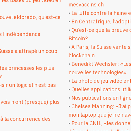
t les bases du jeu vidéo en
mesvaccins.ch
•
La lutte contre la haine
nouvel eldorado, qu’est-ce
•
En Centrafrique, l’adopt
•
Qu’est-ce que la preuve 
is l’indépendance
Bitcoin?
•
A Paris, la Suisse vante 
Suisse a attrapé un coup
blockchain
•
Benedikt Wechsler: «Les
es princesses les plus
nouvelles technologies»
re
•
La photo de jeu vidéo en
ir un logiciel n’est pas
•
Quelles applications ut
•
Nos publications en lign
vois n’ont (presque) plus
•
Chelsea Manning: «J’ai p
mon laptop que je n’en av
 à la concurrence des
•
Pour la CNIL, «les donn