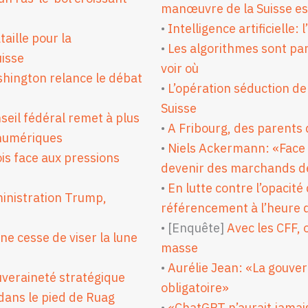
manœuvre de la Suisse est
•
Intelligence artificielle
aille pour la
•
Les algorithmes sont par
uisse
voir où
ashington relance le débat
•
L’opération séduction de
Suisse
nseil fédéral remet à plus
•
A Fribourg, des parents 
 numériques
•
Niels Ackermann: «Face à
ois face aux pressions
devenir des marchands de
•
En lutte contre l’opacité
ministration Trump,
référencement à l’heure d
• [Enquête]
Avec les CFF, o
ne cesse de viser la lune
masse
•
Aurélie Jean: «La gouve
veraineté stratégique
obligatoire»
 dans le pied de Ruag
•
«ChatGPT n’aurait jamais