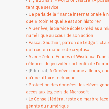
•
Il y a 20 ans, «World of Warcraft» posai
tant que service
•
De paria de la finance internationale à 
que Bitcoin et quelle est son histoire?
•
A Genève, le Service écoles-médias a m
numérique au cœur de son action
•
Pascal Gauthier, patron de Ledger: «La 
de froid en matière de cryptos»
•
Avec «Zelda: Echoes of Wisdom», l’une d
célèbres du jeu vidéo sort enfin de l’omb
• [Editorial]
A Genève comme ailleurs, chois
qu’une affaire technique
•
Protection des données: les élèves gene
accès aux logiciels de Microsoft
•
Le Conseil fédéral reste de marbre face
géants du numérique