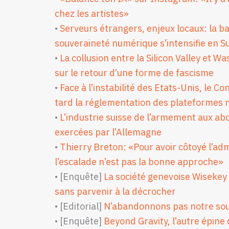
chez les artistes»
•
Serveurs étrangers, enjeux locaux: la bat
souveraineté numérique s’intensifie en S
•
La collusion entre la Silicon Valley et W
sur le retour d’une forme de fascisme
•
Face à l’instabilité des Etats-Unis, le Co
tard la réglementation des plateformes
•
L’industrie suisse de l’armement aux ab
exercées par l’Allemagne
•
Thierry Breton: «Pour avoir côtoyé l’ad
l’escalade n’est pas la bonne approche»
• [Enquête]
La société genevoise Wisekey 
sans parvenir à la décrocher
• [Editorial]
N’abandonnons pas notre sou
• [Enquête]
Beyond Gravity, l’autre épine