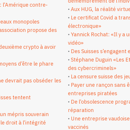
démembrement de l’indiv
 l’Amérique contre-
•
Aux HUG, la réalité virtu
•
Le certificat Covid a tr
uveaux monopoles
électronique»
association propose des
•
Yannick Rochat: «Il y a u
vidéo»
 deuxième crypto à avoir
•
Des Suisses s’engagent 
•
Stéphane Duguin «Les Eta
moyens d’être le phare
des cybercriminels»
•
La censure suisse des je
e devrait pas obséder les
•
Payer une rançon sans êt
entreprises piratées
isses tentent
•
De l’obsolescence progr
réparation
 un mépris souverain
•
Une entreprise vaudoise
e droit à l’intégrité
vaccinés