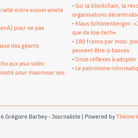
•
Sur la blockchain, la ré
iraillé entre souveraineté
organisations décentrali
•
Klaus Schönenberger: «J
penAI pour ne pas
que de low-tech»
•
180 francs par mois: pou
passe des géants
peuvent être si basses
•
Onze réflexes à adopter 
écho aux jeux vidéo
•
Le patrimoine informatiq
niosité pour maximiser ses
6 Grégoire Barbey - Journaliste | Powered by
Thème W