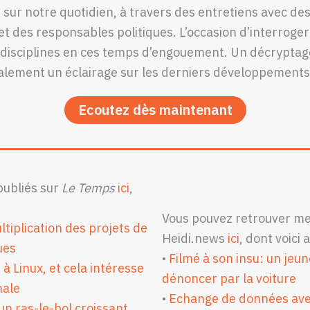
s sur notre quotidien, à travers des entretiens avec de
t des responsables politiques. L’occasion d’interroger 
disciplines en ces temps d’engouement. Un décryptage 
lement un éclairage sur les derniers développements
Ecoutez dès maintenant
publiés sur
Le Temps
ici
,
Vous pouvez retrouver mes
ltiplication des projets de
Heidi.news
ici
, dont voici 
ues
•
Filmé à son insu: un jeun
 à Linux, et cela intéresse
dénoncer par la voiture
nale
•
Echange de données avec
un ras-le-bol croissant