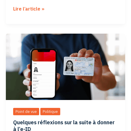
Réseaux
Lire l’article »
sociaux:
les
gouvernements
se
trompent
de
cible
Point de vue
Politique
Quelques réflexions sur la suite à donner
à l’e-ID