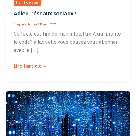
Point de vue
Adieu, réseaux sociaux !
Grégoire Barbey
/
19 avril 2026
Ce texte est tiré de mon infolettre A qui profite
le code? à laquelle vous pouvez vous abonner
avec le […]
Adieu,
Lire l’article »
réseaux
sociaux
!