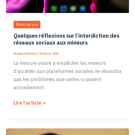
Point de vue
Quelques réflexions sur l’interdiction des
réseaux sociaux aux mineurs
Grégoire Barbey
/
10 février 2026
La mesure visant à empêcher les mineurs
d’accéder aux plateformes sociales ne résoudra
pas les problèmes que celles-ci posent
actuellement.
Quelques
Lire l’article »
réflexions
sur
l’interdiction