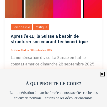
Point de vue
Politique
Après l’e-ID, la Suisse a besoin de
structurer son courant technocritique
Grégoire Barbey
/
28 septembre 2025
La numérisation divise. La Suisse en fait le
constat amer ce dimanche 28 septembre 2025.
La population a accepté à
Après
Lire l’article »
À QUI PROFITE LE CODE?
l’e-
La numérisation à marche forcée de nos sociétés cache des
ID,
enjeux de pouvoir. Tentons de les dévoiler ensemble.
la