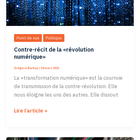
Point de vue
Politique
Contre-récit de la «révolution
numérique»
Grégoire Barbey
/
14 mars 2026
La «transformation numérique» est la courroie
de transmission de la contre-révolution. Elle
nous éloigne les uns des autres. Elle dissout
Contre-
Lire l’article »
récit
de
la