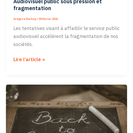
Audiovisuel public sous pression et
fragmentation
Grégoire Barbey
/
18 février 2026
Les tentatives visant à affaiblir le service public
audiovisuel accélèrent la fragmentation de nos
sociétés.
Audiovisuel
Lire l’article »
public
sous
pression
et
fragmentation