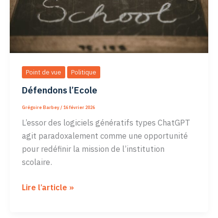
Point de vue
Politique
Défendons l’Ecole
Grégoire Barbey
/
16 février 2026
L’essor des logiciels génératifs types ChatGPT
agit paradoxalement comme une opportunité
pour redéfinir la mission de l’institution
scolaire.
Défendons
Lire l’article »
l’Ecole