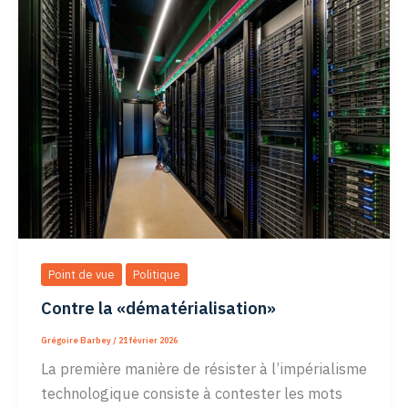
«révolution
numérique»
Point de vue
Politique
Contre la «dématérialisation»
Grégoire Barbey
/
21 février 2026
La première manière de résister à l’impérialisme
technologique consiste à contester les mots