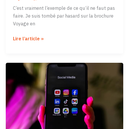
C’est vraiment l’exemple de ce qu’il ne faut pas
faire. Je suis tombé par hasard sur la brochure
Voyage en
Voyage
Lire l’article »
en
numérique:
quand
l’Etat
français
renforce
la
domination
culturelle
de
Google