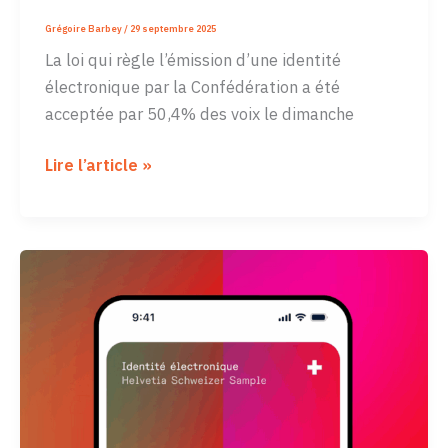
Grégoire Barbey
/
29 septembre 2025
La loi qui règle l’émission d’une identité
électronique par la Confédération a été
acceptée par 50,4% des voix le dimanche
Quelques
Lire l’article »
réflexions
sur
la
suite
à
donner
à
l’e-
ID