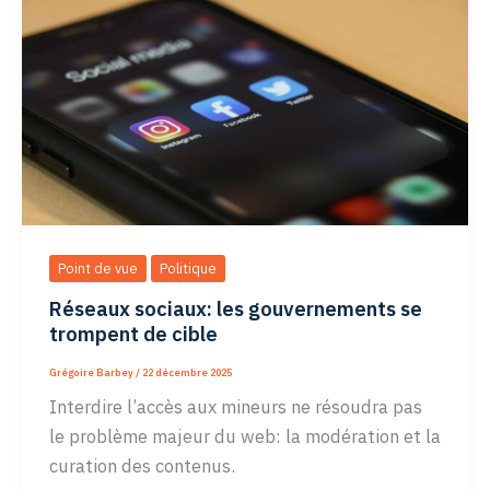
des
réseaux
sociaux
aux
mineurs
Point de vue
Politique
Réseaux sociaux: les gouvernements se
trompent de cible
Grégoire Barbey
/
22 décembre 2025
Interdire l’accès aux mineurs ne résoudra pas
le problème majeur du web: la modération et la
curation des contenus.