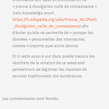
« preuve à divulgation nulle de connaissance »
(zero knowledge proof,
https://fr.wikipedia.org/wiki/Preuve_%C3%A0
_divulgation_nulle_de_connaissance
) afin
d’éviter qu’elle ne permette de « pomper les
données » personnelles des internautes,
comme n’importe quel autre service.
Et il reste aussi à voir dans quelle mesure les
résultats de la votation de ce week-end
À QUI PROFITE LE CODE?
permettront de légitimer les maintien de
services traditionnels non numériques.
La numérisation à marche forcée de nos sociétés cache des
enjeux de pouvoir. Tentons de les dévoiler ensemble.
Les commentaires sont fermés.