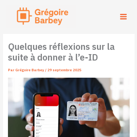
Aller
au
contenu
Quelques réflexions sur la
suite à donner à l’e-ID
Par
Grégoire Barbey
/
29 septembre 2025