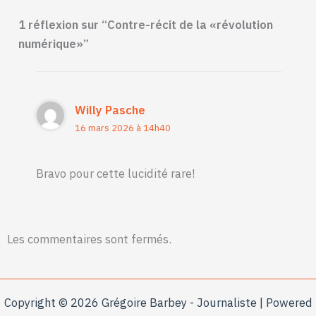
1 réflexion sur “Contre-récit de la «révolution
numérique»”
Willy Pasche
16 mars 2026 à 14h40
À QUI PROFITE LE CODE?
Bravo pour cette lucidité rare!
La numérisation à marche forcée de nos sociétés cache des
enjeux de pouvoir. Tentons de les dévoiler ensemble.
Les commentaires sont fermés.
Copyright © 2026 Grégoire Barbey - Journaliste | Powered
*
Consultez
la politique de confidentialité de ce site
pour